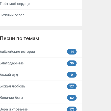
Поёт моё сердце
Нежный голос
Песни по темам
Библейские истории
14
Благодарение
30
Божий суд
0
Божья любовь
121
Величие Бога
52
Вера и упование
172