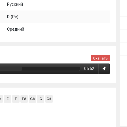
Русский
D (Ре)
Средний
Скачать
05:52
b
E
F
F#
Gb
G
G#