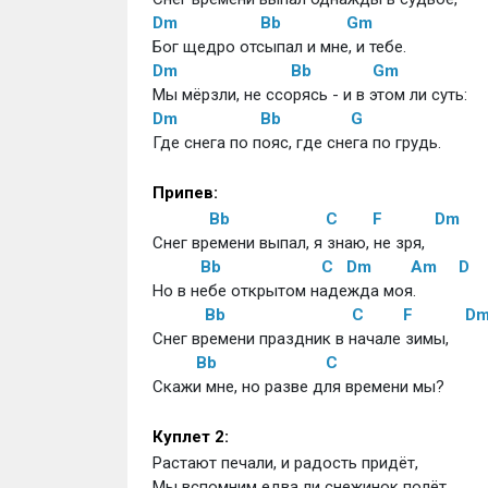
Dm
Bb
Gm
Бог щедро отсыпал и мне, и тебе. 
Dm
Bb
Gm
Мы мёрзли, не ссорясь - и в этом ли суть: 
Dm
Bb
G
Где снега по пояс, где снега по грудь. 
Припев: 
Bb
C
F
Dm
Снег времени выпал, я знаю, не зря, 
Bb
C
Dm
Am
D
Но в небе открытом надежда моя.
Bb
C
F
D
Снег времени праздник в начале зимы,
Bb
C
Скажи мне, но разве для времени мы? 
Куплет 2:
Растают печали, и радость придёт, 
Мы вспомним едва ли снежинок полёт. 