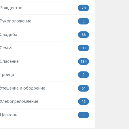
Рождество
78
Рукоположение
0
Свадьба
66
Семья
83
Спасение
134
Троица
0
Утешение и ободрение
61
Хлебопреломление
15
Церковь
8