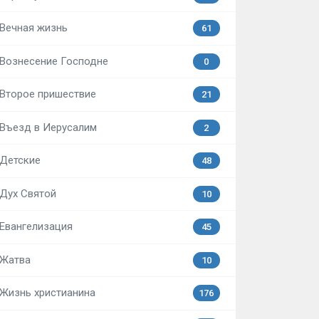
Вечная жизнь
61
Вознесение Господне
0
Второе пришествие
21
Въезд в Иерусалим
2
Детские
48
Дух Святой
10
Евангелизация
45
Жатва
10
Жизнь христианина
176