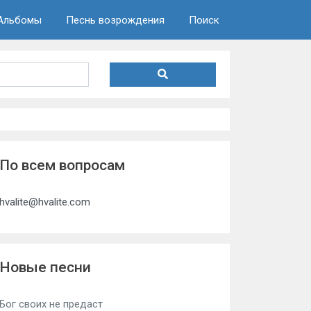
Альбомы
Песнь возрождения
Поиск
По всем вопросам
hvalite@hvalite.com
Новые песни
Бог своих не предаст