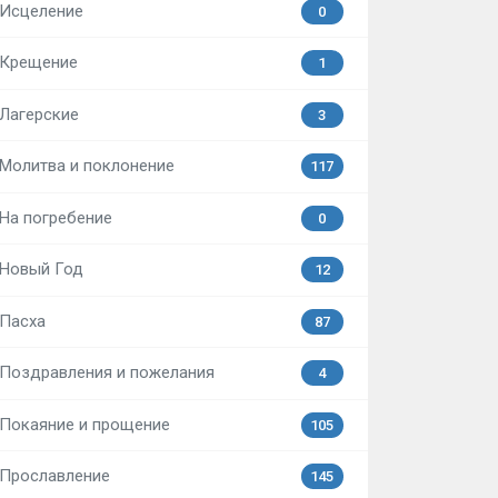
Исцеление
0
Крещение
1
Лагерские
3
Молитва и поклонение
117
На погребение
0
Новый Год
12
Пасха
87
Поздравления и пожелания
4
Покаяние и прощение
105
Прославление
145