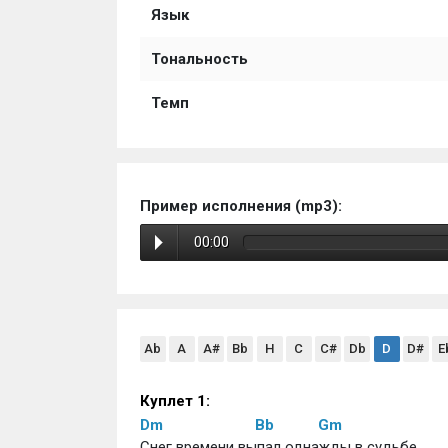
Язык
Тональность
Темп
Пример исполнения (mp3):
00:00
Ab
A
A#
Bb
H
C
C#
Db
D
D#
E
Куплет 1:
Dm
Bb
Gm
Снег времени выпал однажды в судьбе,