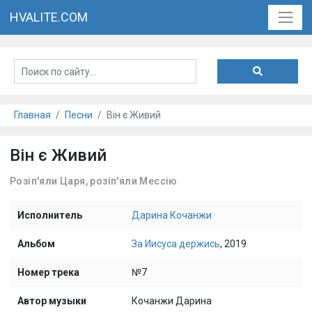
HVALITE.COM
Главная
Песни
Він є Живий
Він є Живий
Розіп'яли Царя, розіп'яли Мессію
Исполнитель
Дарина Кочанжи
Альбом
За Иисуса держись
, 2019
Номер трека
№7
Автор музыки
Кочанжи Дарина