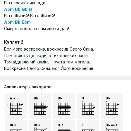
Він переміг сили ада!
Abm
Db
Gb
H
Він є Живий! Він є Живий!
Abm
Bb
Ebm
Смерть подолав нам життя дав!
Куплет 2:
Бог Його воскресив, воскресив Свого Сина,
Пам'ятають це люди, з тих далеких часів.
Там відвалений камінь, і пуста там могила,
Воскресив Свого Сина, Бог Його воскресив!
Аппликатуры аккордов: