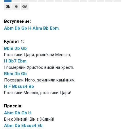
Gb
G
G#
Вступление:
Abm
Db
Gb
H
Abm
Bb
Ebm
Куплет 1:
Bbm
Db
Gb
Розіп'яли Царя, розіп'яли Мессію,
H
Bb7
Ebm
І померлий Христос висів на хресті.
Bbm
Db
Gb
Поховали Його, зачинили камінням,
H
F
Bbsus4
Bb
Розіп'яли Мессію, розіп'яли Царя!
Приспів:
Abm
Db
Gb
H
Він є Живий! Він є Живий!
Abm
Db
Ebsus4
Eb