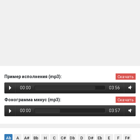
Пример исполнения (mp3):
Скачать
00:00
03:56
Фонограмма минус (mp3):
Скачать
00:00
03:57
Ab
A
A#
Bb
H
C
C#
Db
D
D#
Eb
E
F
F#