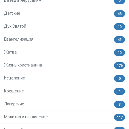
Въезд в Иерусалим
2
Детские
48
Дух Святой
10
Евангелизация
45
Жатва
10
Жизнь христианина
176
Исцеление
0
Крещение
1
Лагерские
3
Молитва и поклонение
117