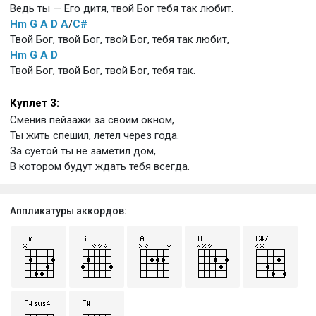
Ведь ты — Его дитя, твой Бог тебя так любит.
Hm
G
A
D
A
/
C#
Твой Бог, твой Бог, твой Бог, тебя так любит,
Hm
G
A
D
Твой Бог, твой Бог, твой Бог, тебя так.
Куплет 3:
Сменив пейзажи за своим окном,
Ты жить спешил, летел через года.
За суетой ты не заметил дом,
В котором будут ждать тебя всегда.
Аппликатуры аккордов: