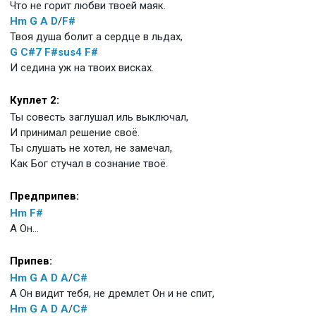
Что не горит любви твоей маяк.
Hm
G
A
D
/
F#
Твоя душа болит а сердце в льдах,
G
C#7
F#sus4
F#
И седина уж на твоих висках.
Куплет 2:
Ты совесть заглушал иль выключал,
И принимал решение своё.
Ты слушать не хотел, не замечал,
Как Бог стучал в сознание твоё.
Предприпев:
Hm
F#
А Он…
Припев:
Hm
G
A
D
A
/
C#
А Он видит тебя, не дремлет Он и не спит,
Hm
G
A
D
A
/
C#