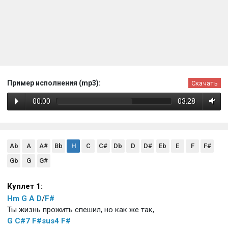
Пример исполнения (mp3):
Скачать
00:00
03:28
Ab
A
A#
Bb
H
C
C#
Db
D
D#
Eb
E
F
F#
Gb
G
G#
Куплет 1:
Hm
G
A
D
/
F#
Ты жизнь прожить спешил, но как же так,
G
C#7
F#sus4
F#