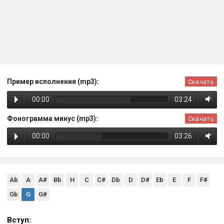
Пример исполнения (mp3):
Скачать
00:00
03:24
Фонограмма минус (mp3):
Скачать
00:00
03:26
Ab
A
A#
Bb
H
C
C#
Db
D
D#
Eb
E
F
F#
Gb
G
G#
Вступ: