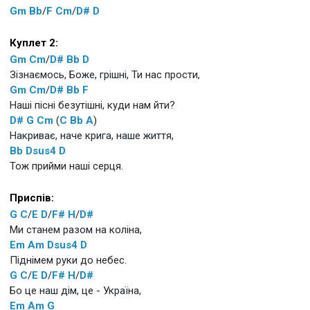
Gm
Bb
/
F
Cm
/
D#
D
Куплет 2:
Gm
Cm
/
D#
Bb
D
Зізнаємось, Боже, грішні, Ти нас прости,
Gm
Cm
/
D#
Bb
F
Наші пісні безутішні, куди нам йти?
D#
G
Cm
(
C
Bb
A
)
Накриває, наче крига, наше життя,
Bb
Dsus4
D
Тож прийми наші серця.
Приспів:
G
C
/
E
D
/
F#
H
/
D#
Ми станем разом на коліна,
Em
Am
Dsus4
D
Піднімем руки до небес.
G
C
/
E
D
/
F#
H
/
D#
Бо це наш дім, це - Україна,
Em
Am
G