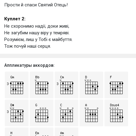
Прости й спаси Святий Отець!
Куплет 2:
Не схоронимо надії, доки живі,
Не загубим нашу віру у темряві.
Розумієм, лиш у Тобі є майбуття.
Тож почуй наші серця.
Аппликатуры аккордов: