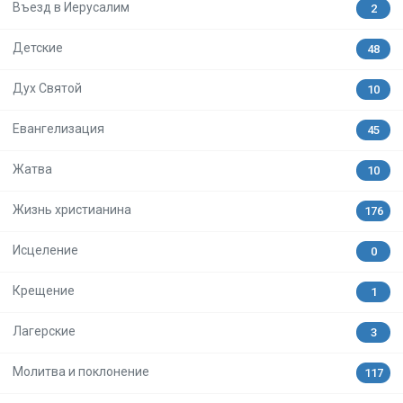
Въезд в Иерусалим
2
Детские
48
Дух Святой
10
Евангелизация
45
Жатва
10
Жизнь христианина
176
Исцеление
0
Крещение
1
Лагерские
3
Молитва и поклонение
117