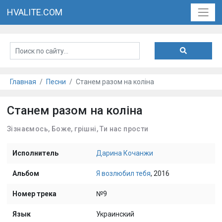
HVALITE.COM
Главная
Песни
Станем разом на колiна
Станем разом на колiна
Зізнаємось, Боже, грішні, Ти нас прости
Исполнитель
Дарина Кочанжи
Альбом
Я возлюбил тебя
, 2016
Номер трека
№9
Язык
Украинский