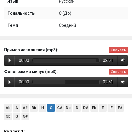
Язык
Русский
Тональность
C (До)
Темп
Средний
Пример исполнения (mp3):
Скачать
00:00
02:51
Фонограмма минус (mp3):
Скачать
00:00
02:51
Ab
A
A#
Bb
H
C
C#
Db
D
D#
Eb
E
F
F#
Gb
G
G#
Куплет 1: