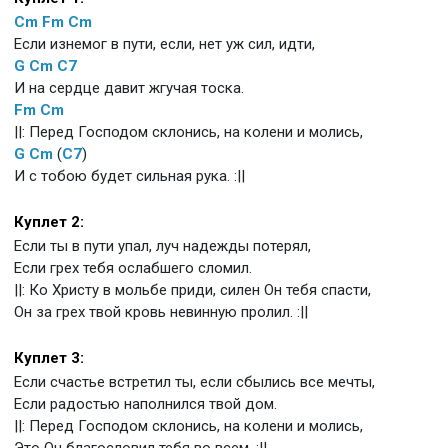
Cm
Fm
Cm
Если изнемог в пути, если, нет уж сил, идти,
G
Cm
C7
И на сердце давит жгучая тоска.
Fm
Cm
||: Перед Господом склонись, на колени и молись,
G
Cm
(
C7
)
И с тобою будет сильная рука. :||
Куплет 2:
Если ты в пути упал, луч надежды потерял,
Если грех тебя ослабшего сломил.
||: Ко Христу в мольбе приди, силен Он тебя спасти,
Он за грех твой кровь невинную пролил. :||
Куплет 3:
Если счастье встретил ты, если сбылись все мечты,
Если радостью наполнился твой дом.
||: Перед Господом склонись, на колени и молись,
Это Он благословил тебя во всем. :||