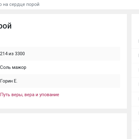
о на сердце порой
рой
214 из 3300
Соль мажор
Горин Е.
Путь веры, вера и упование