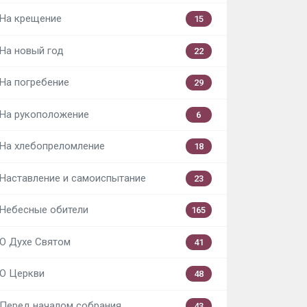
На крещение
15
На новый год
22
На погребение
29
На рукоположение
6
На хлебопреломление
18
Наставление и самоиспытание
23
Небесные обители
165
О Духе Святом
41
О Церкви
48
Перед началом собрания
43