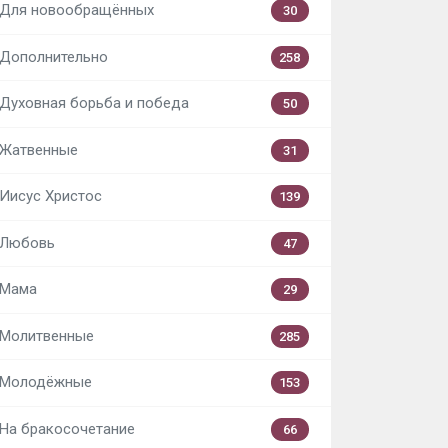
Для новообращённых
30
Дополнительно
258
Духовная борьба и победа
50
Жатвенные
31
Иисус Христос
139
Любовь
47
Мама
29
Молитвенные
285
Молодёжные
153
На бракосочетание
66