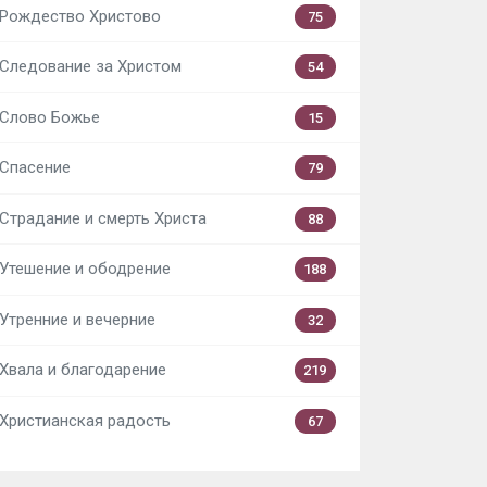
Рождество Христово
75
Следование за Христом
54
Слово Божье
15
Спасение
79
Страдание и смерть Христа
88
Утешение и ободрение
188
Утренние и вечерние
32
Хвала и благодарение
219
Христианская радость
67