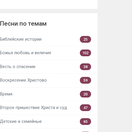
Песни по темам
Библейские истории
25
Божья любовь и величие
102
Весть о спасении
38
Воскресение Христово
59
Время
20
Второе пришествие Христа и суд
47
Детские и семейные
65