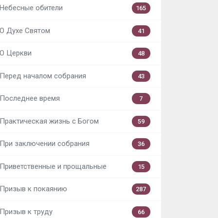
Небесные обители
165
О Духе Святом
41
О Церкви
48
Перед началом собрания
43
Последнее время
7
Практическая жизнь с Богом
59
При заключении собрания
36
Приветственные и прощальные
15
Призыв к покаянию
287
Призыв к труду
66