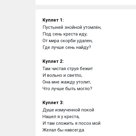
Куплет 1:
Пустыней знойной утомлён,
Под сень креста иду;
От мира скорби удален,
Где лучше сень найду?
Куплет 2:
Там чистая струя бежит
И вольно и светло,
Она мне жажду утолит,
Что лучше быть могло?
Куплет 3:
Душе измученной покой
Нашел я у креста,
И там сложить я посох мой
Желал бы навсегда.