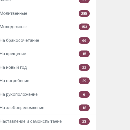
Молитвенные
285
Молодёжные
153
На бракосочетание
66
На крещение
15
На новый год
22
На погребение
29
На рукоположение
6
На хлебопреломление
18
Наставление и самоиспытание
23