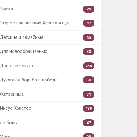
Время
20
Второе пришествие Христа и суд
47
Детские и семейные
65
Для новообращённых
30
Дополнительно
258
Духовная борьба и победа
50
Жатвенные
31
Иисус Христос
139
Любовь
47
Мама
29