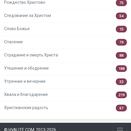
Рождество Христово
75
Следование за Христом
54
Слово Божье
15
Спасение
79
Страдание и смерть Христа
88
Утешение и ободрение
188
Утренние и вечерние
32
Хвала и благодарение
219
Христианская радость
67
© HVALITE.COM, 2013-2026