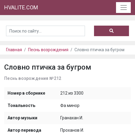
HVALITE.COM
Главная
Песнь возрождения
Словно птичка за бугром
Словно птичка за бугром
Песнь возрождения №212
Номер в сборнике
212 из 3300
Тональность
Фа минор
Автор музыки
Гранахан И.
Автор перевода
Проханов И.