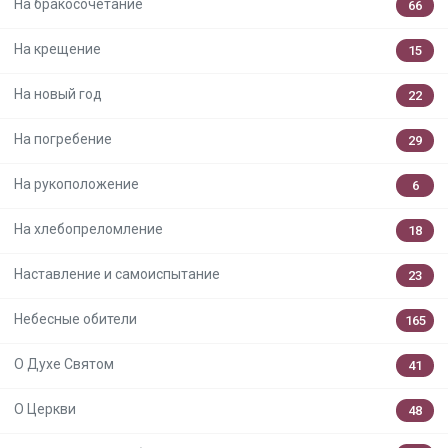
На бракосочетание
66
На крещение
15
На новый год
22
На погребение
29
На рукоположение
6
На хлебопреломление
18
Наставление и самоиспытание
23
Небесные обители
165
О Духе Святом
41
О Церкви
48