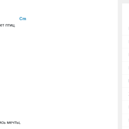
Cm
т птиц. 
сь мечты, 