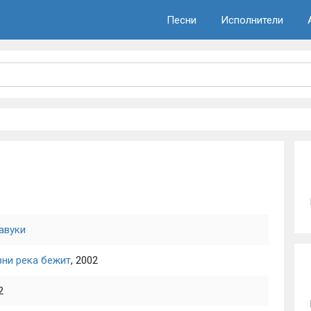
Песни
Исполнители
авуки
ни река бежит
, 2002
2