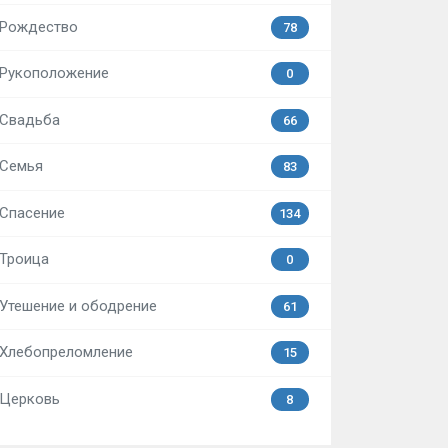
Рождество
78
Рукоположение
0
Свадьба
66
Семья
83
Спасение
134
Троица
0
Утешение и ободрение
61
Хлебопреломление
15
Церковь
8