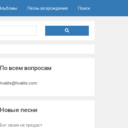
Альбомы
Песнь возрождения
Поиск
По всем вопросам
hvalite@hvalite.com
Новые песни
Бог своих не предаст