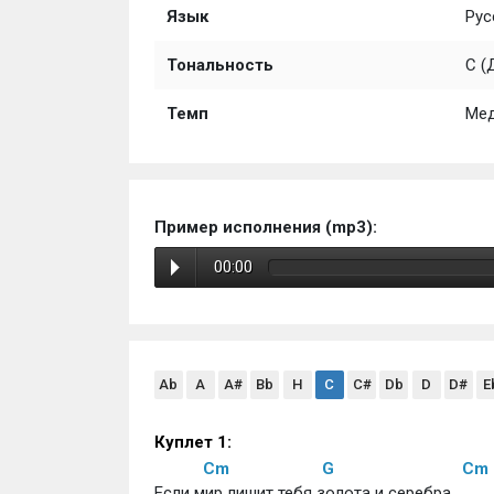
Язык
Рус
Тональность
C (
Темп
Ме
Пример исполнения (mp3):
00:00
Ab
A
A#
Bb
H
C
C#
Db
D
D#
E
Куплет 1:
Cm
G
Cm
Если мир лишит тебя золота и серебра 