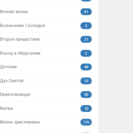
Вечная жизнь
61
Вознесение Господне
0
Второе пришествие
21
Въезд в Иерусалим
2
Детские
48
Дух Святой
10
Евангелизация
45
Жатва
10
Жизнь христианина
176