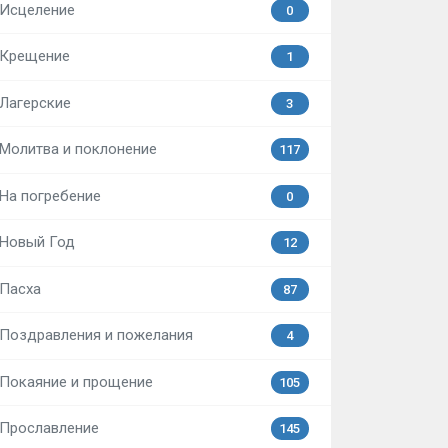
Исцеление
0
Крещение
1
Лагерские
3
Молитва и поклонение
117
На погребение
0
Новый Год
12
Пасха
87
Поздравления и пожелания
4
Покаяние и прощение
105
Прославление
145