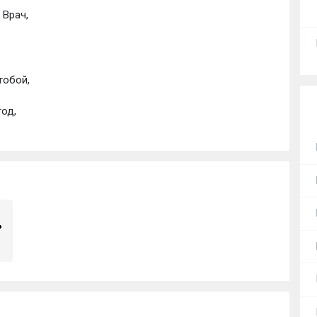
 Врач, 
тобой, 
од, 