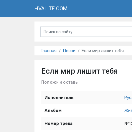
HVALITE.COM
Главная
Песни
Если мир лишит тебя
Если мир лишит тебя
Положи и оставь
Исполнитель
Рус
Альбом
Жиз
Номер трека
№1