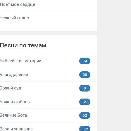
Поёт моё сердце
Нежный голос
Песни по темам
Библейские истории
14
Благодарение
30
Божий суд
0
Божья любовь
121
Величие Бога
52
Вера и упование
172