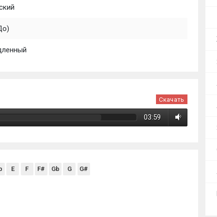
ский
До)
дленный
Скачать
03:59
b
E
F
F#
Gb
G
G#