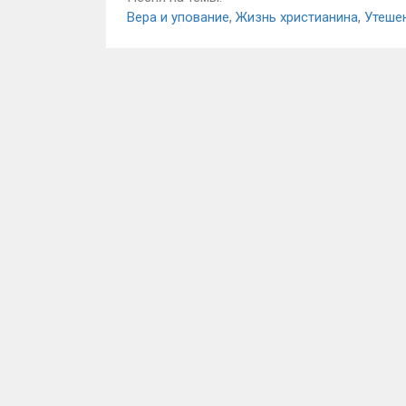
Вера и упование
,
Жизнь христианина
,
Утеше