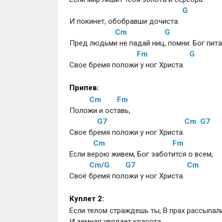
G
И покинет, обобравши дочиста. 
Cm
G
Пред людьми не падай ниц, помни: Бог питае
Fm
G
Свое бремя положи у ног Христа.
Припев:
Cm
Fm
Положи и оставь,
G7
Cm
G7
Свое бремя положи у ног Христа. 
Cm
Fm
Если верою живем, Бог заботится о всем,
Cm
/
G
G7
Cm
Своё бремя положи у ног Христа.
Куплет 2:
Если телом страждешь ты, В прах рассыпали
И земная увядает красота. 