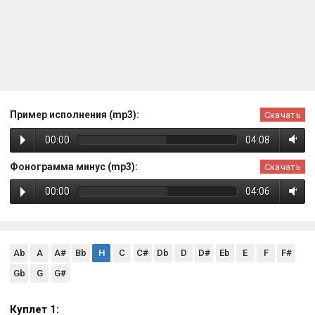
Пример исполнения (mp3):
Скачать
00:00
04:08
Фонограмма минус (mp3):
Скачать
00:00
04:06
Ab
A
A#
Bb
H
C
C#
Db
D
D#
Eb
E
F
F#
Gb
G
G#
Куплет 1: