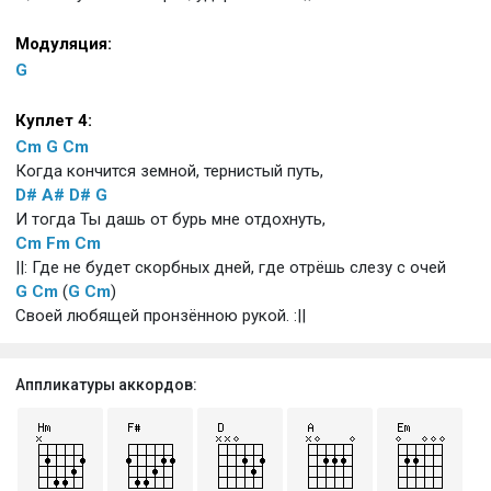
Модуляция:
G
Куплет 4:
Cm
G
Cm
Когда кончится земной, тернистый путь,
D#
A#
D#
G
И тогда Ты дашь от бурь мне отдохнуть,
Cm
Fm
Cm
||: Где не будет скорбных дней, где отрёшь слезу с очей
G
Cm
(
G
Cm
)
Своей любящей пронзённою рукой. :||
Аппликатуры аккордов: