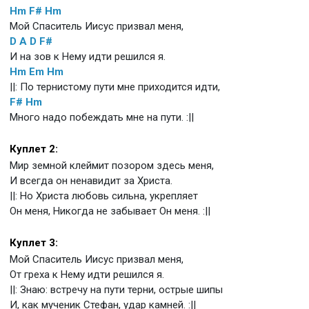
Hm
F#
Hm
Мой Спаситель Иисус призвал меня,
D
A
D
F#
И на зов к Нему идти решился я.
Hm
Em
Hm
||: По тернистому пути мне приходится идти,
F#
Hm
Много надо побеждать мне на пути. :||
Куплет 2:
Мир земной клеймит позором здесь меня,
И всегда он ненавидит за Христа.
||: Но Христа любовь сильна, укрепляет
Он меня, Никогда не забывает Он меня. :||
Куплет 3:
Мой Спаситель Иисус призвал меня,
От греха к Нему идти решился я.
||: Знаю: встречу на пути терни, острые шипы
И, как мученик Стефан, удар камней. :||