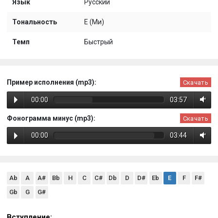
Язык
Русский
Тональность
E (Ми)
Темп
Быстрый
Пример исполнения (mp3):
Скачать
00:00
03:57
Фонограмма минус (mp3):
Скачать
00:00
03:44
Ab
A
A#
Bb
H
C
C#
Db
D
D#
Eb
E
F
F#
Gb
G
G#
Вступление: