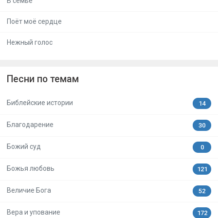
В семье
Поёт моё сердце
Нежный голос
Песни по темам
Библейские истории
14
Благодарение
30
Божий суд
0
Божья любовь
121
Величие Бога
52
Вера и упование
172