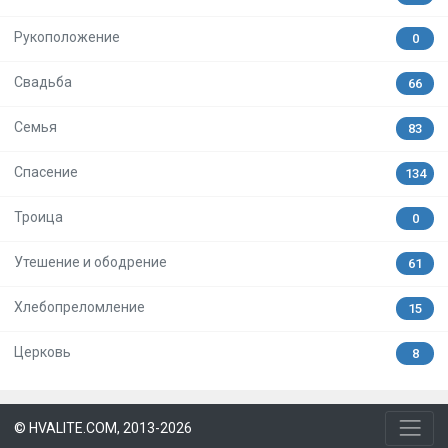
Рукоположение
0
Свадьба
66
Семья
83
Спасение
134
Троица
0
Утешение и ободрение
61
Хлебопреломление
15
Церковь
8
© HVALITE.COM, 2013-2026