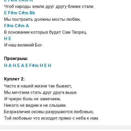
Чтоб народы земли друг другу ближе стали.
E
F#m
C#m
Bb
Мы построить должны мосты любви,
F#m
C#m
A
В основании которых будет Сам Творец.
H
E
И наш великий Бог.
Проигрыш:
H
A
H
E
A
E
F#m
H
E
H
Куплет 2:
Часто в нашей жизни так бывает,
Мы мечтаем стать друг друга выше.
И чужую боль не замечаем,
Никого не видим и не слышим.
Безразличия оковы разрушаются любовью,
Той любовью что исходит прямо с неба к нам.