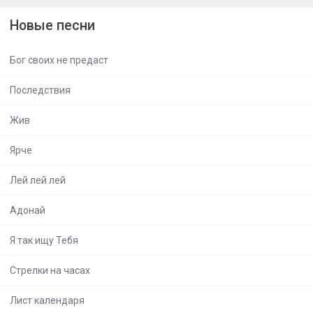
Новые песни
Бог своих не предаст
Последствия
Жив
Ярче
Лей лей лей
Адонай
Я так ищу Тебя
Стрелки на часах
Лист календаря