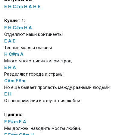
E
H
C#m
H
A
H
E
Куплет 1:
E
H
C#m
H
A
Отделяют наши континенты,
E
A
E
Тёплые моря и океаны.
H
C#m
A
Много много тысяч километров,
E
H
A
Разделяют города и страны.
C#m
F#m
Но ещё бывает пропасть между разными людьми,
E
H
От непонимания и отсутствия любви.
Припев:
E
F#m
E
A
Мы должны наводить мосты любви,
E
F#m
C#m
H