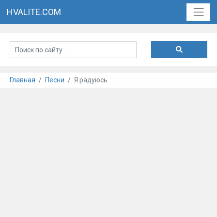
HVALITE.COM
Главная
Песни
Я радуюсь