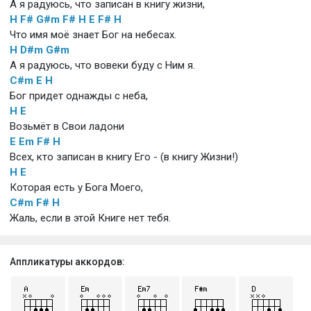
А я радуюсь, что записан в книгу жизни,
H
F#
G#m
F#
H
E
F#
H
Что имя моё знает Бог на небесах.
H
D#m
G#m
А я радуюсь, что вовеки буду с Ним я.
C#m
E
H
Бог придет однажды с неба,
H
E
Возьмёт в Свои ладони
E
Em
F#
H
Всех, кто записан в книгу Его - (в книгу Жизни!)
H
E
Которая есть у Бога Моего,
C#m
F#
H
Жаль, если в этой Книге нет тебя.
Аппликатуры аккордов: