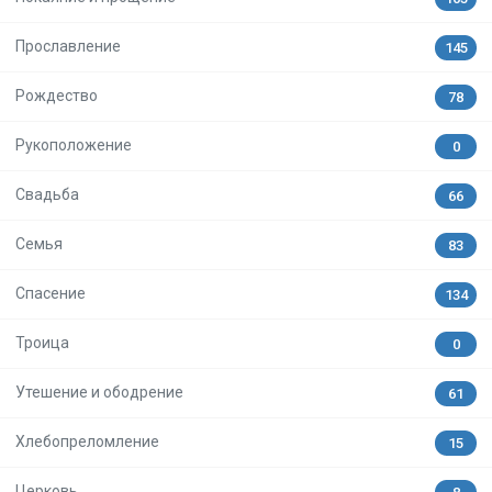
Прославление
145
Рождество
78
Рукоположение
0
Свадьба
66
Семья
83
Спасение
134
Троица
0
Утешение и ободрение
61
Хлебопреломление
15
Церковь