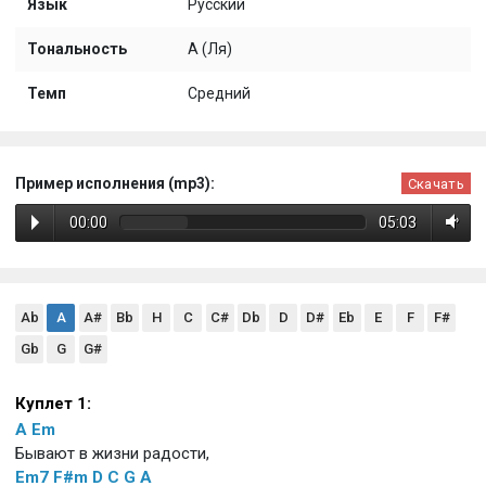
Язык
Русский
Тональность
A (Ля)
Темп
Средний
Пример исполнения (mp3):
Скачать
00:00
05:03
Ab
A
A#
Bb
H
C
C#
Db
D
D#
Eb
E
F
F#
Gb
G
G#
Куплет 1:
A
Em
Бывают в жизни радости,
Em7
F#m
D
C
G
A