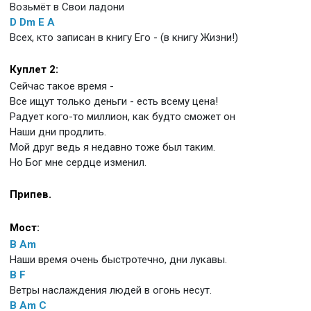
Возьмёт в Свои ладони
D
Dm
E
A
Всех, кто записан в книгу Его - (в книгу Жизни!)
Куплет 2:
Сейчас такое время -
Все ищут только деньги - есть всему цена!
Радует кого-то миллион, как будто сможет он
Наши дни продлить.
Мой друг ведь я недавно тоже был таким.
Но Бог мне сердце изменил.
Припев.
Мост:
B
Am
Наши время очень быстротечно, дни лукавы.
B
F
Ветры наслаждения людей в огонь несут.
B
Am
C