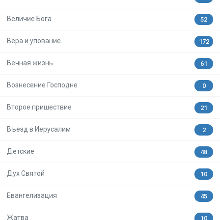
Величие Бога
52
Вера и упование
172
Вечная жизнь
61
Вознесение Господне
0
Второе пришествие
21
Въезд в Иерусалим
2
Детские
48
Дух Святой
10
Евангелизация
45
Жатва
10