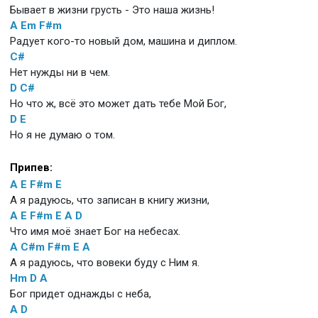
Бывает в жизни грусть - Это наша жизнь!
A
Em
F#m
Радует кого-то новый дом, машина и диплом.
C#
Нет нужды ни в чем.
D
C#
Но что ж, всё это может дать тебе Мой Бог,
D
E
Но я не думаю о том.
Припев:
A
E
F#m
E
А я радуюсь, что записан в книгу жизни,
A
E
F#m
E
A
D
Что имя моё знает Бог на небесах.
A
C#m
F#m
E
A
А я радуюсь, что вовеки буду с Ним я.
Hm
D
A
Бог придет однажды с неба,
A
D