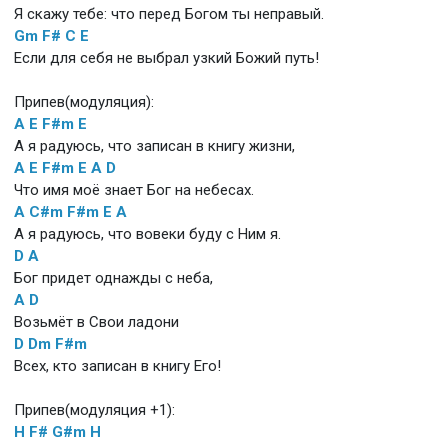
Я скажу тебе: что перед Богом ты неправый.
Gm
F#
C
E
Если для себя не выбрал узкий Божий путь!
Припев(модуляция):
A
E
F#m
E
А я радуюсь, что записан в книгу жизни,
A
E
F#m
E
A
D
Что имя моё знает Бог на небесах.
A
C#m
F#m
E
A
А я радуюсь, что вовеки буду с Ним я.
D
A
Бог придет однажды с неба,
A
D
Возьмёт в Свои ладони
D
Dm
F#m
Всех, кто записан в книгу Его!
Припев(модуляция +1):
H
F#
G#m
H