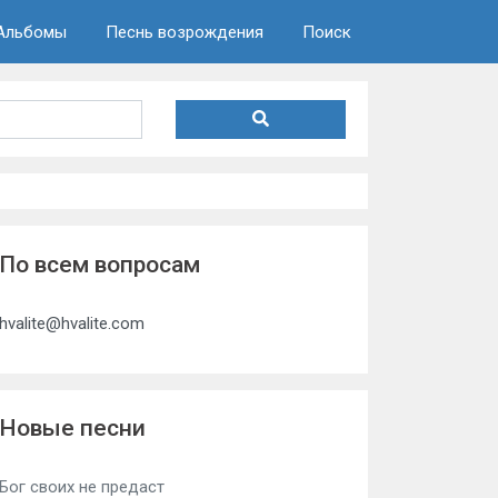
Альбомы
Песнь возрождения
Поиск
По всем вопросам
hvalite@hvalite.com
Новые песни
Бог своих не предаст