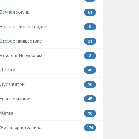
Вечная жизнь
61
Вознесение Господне
0
Второе пришествие
21
Въезд в Иерусалим
2
Детские
48
Дух Святой
10
Евангелизация
45
Жатва
10
Жизнь христианина
176