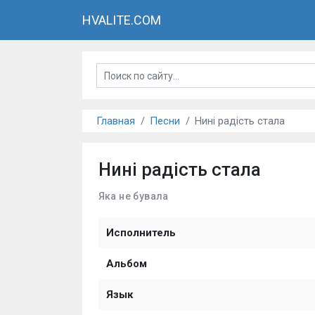
HVALITE.COM
Главная
Песни
Нині радість стала
Нині радість стала
Яка не бувала
Исполнитель
Альбом
Язык