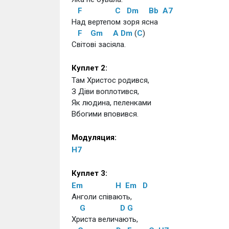
F
C
Dm
Bb
A7
Над вертепом зоря ясна
F
Gm
A
Dm
 (
C
)
Світові засіяла.
Куплет 2:
Там Христос родився,
З Діви воплотився,
Як людина, пеленками
Вбогими вповився.
Модуляция:
H7
Куплет 3:
Em
H
Em
D
Анголи співають,
G
D
G
Христа величають,