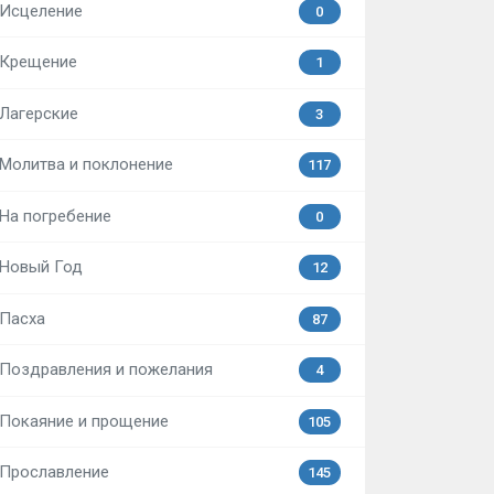
Исцеление
0
Крещение
1
Лагерские
3
Молитва и поклонение
117
На погребение
0
Новый Год
12
Пасха
87
Поздравления и пожелания
4
Покаяние и прощение
105
Прославление
145