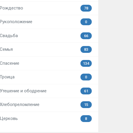
Рождество
78
Рукоположение
0
Свадьба
66
Семья
83
Спасение
134
Троица
0
Утешение и ободрение
61
Хлебопреломление
15
Церковь
8