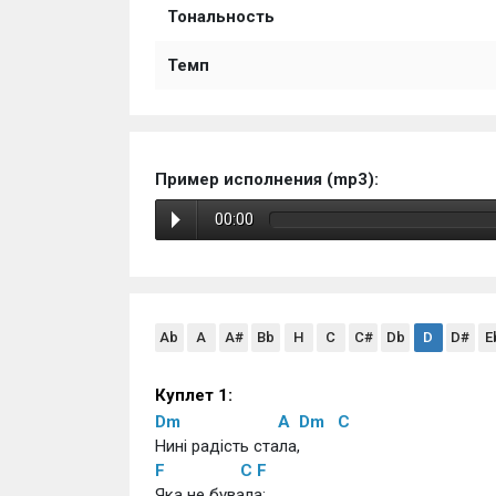
Тональность
Темп
Пример исполнения (mp3):
00:00
Ab
A
A#
Bb
H
C
C#
Db
D
D#
E
Куплет 1:
Dm
A
Dm
C
Нині радість стала,
F
C
F
Яка не бувала: