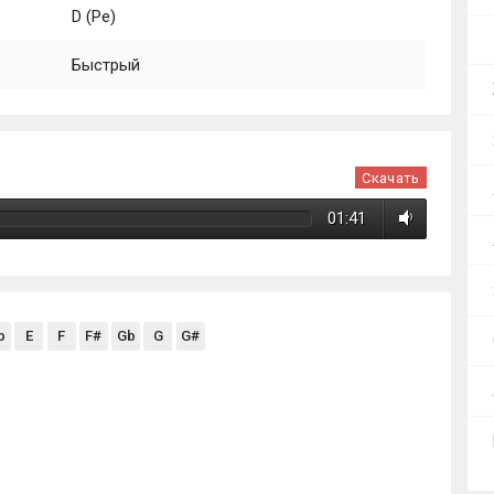
D (Ре)
Быстрый
Скачать
01:41
b
E
F
F#
Gb
G
G#