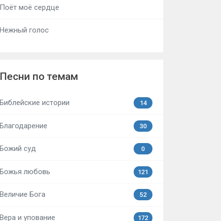
Поёт моё сердце
Нежный голос
Песни по темам
Библейские истории
14
Благодарение
30
Божий суд
0
Божья любовь
121
Величие Бога
52
Вера и упование
172