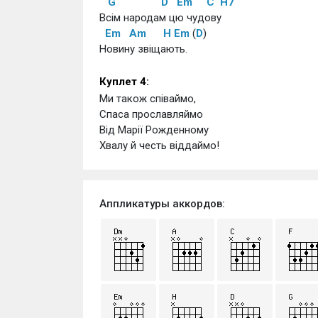
G
D
Em
C
H7
Всім народам цю чудову
Em
Am
H
Em
 (
D
)
Новину звіщають.
Куплет 4:
Ми також співаймо,
Спаса прославляймо
Від Марії Рожденному
Хвалу й честь віддаймо!
Аппликатуры аккордов: