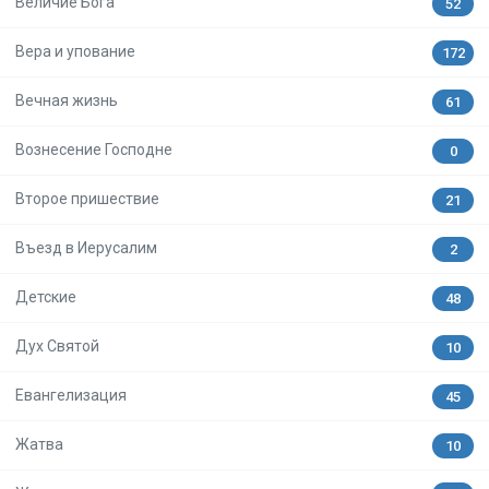
Величие Бога
52
Вера и упование
172
Вечная жизнь
61
Вознесение Господне
0
Второе пришествие
21
Въезд в Иерусалим
2
Детские
48
Дух Святой
10
Евангелизация
45
Жатва
10