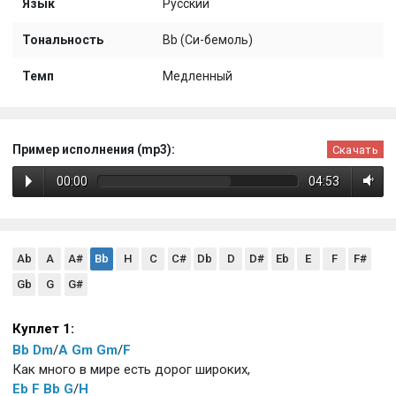
Язык
Русский
Тональность
Bb (Си-бемоль)
Темп
Медленный
Пример исполнения (mp3):
Скачать
00:00
04:53
Ab
A
A#
Bb
H
C
C#
Db
D
D#
Eb
E
F
F#
Gb
G
G#
Куплет 1:
Bb
Dm
/
A
Gm
Gm
/
F
Как много в мире есть дорог широких,
Eb
F
Bb
G
/
H