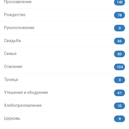
Прославление
145
Рождество
78
Рукоположение
0
Свадьба
66
Семья
83
Спасение
134
Троица
0
Утешение и ободрение
61
Хлебопреломление
15
Церковь
8