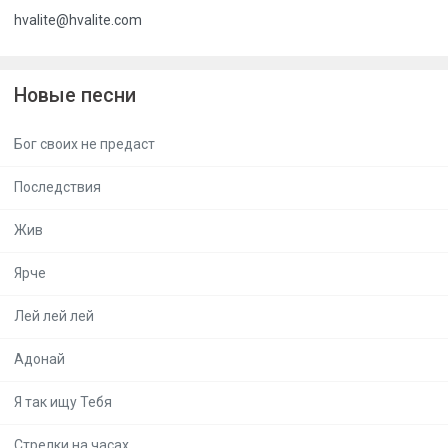
hvalite@hvalite.com
Новые песни
Бог своих не предаст
Последствия
Жив
Ярче
Лей лей лей
Адонай
Я так ищу Тебя
Стрелки на часах