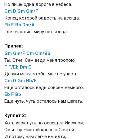
Но лишь одна дорога в небеса.
Cm
D
Gm
Gm
/
F
Конец которой радость на всегда,
Eb
F
Bb
Dm
/
A
Где счастью, миру нет конца.
Припев:
Gm
Gm
/
F
Cm
Cm
/
Bb
Ты, Отче, Сам веди меня тропою,
F
F
/
Eb
Dm
G
Держи меня, чтобы мне не упасть.
Cm
D
Gm
Bb
/
F
Еще осталось ведь совсем немного,
Eb
F
Bb
Еще чуть, чуть осталось нам шагать.
Куплет 2:
Хоть узок путь но освещен Иисусом,
Омыт пречистой кровью Святой.
И потому нам легче им идти,