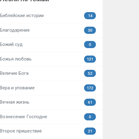
Библейские истории
14
Благодарение
30
Божий суд
0
Божья любовь
121
Величие Бога
52
Вера и упование
172
Вечная жизнь
61
Вознесение Господне
0
Второе пришествие
21