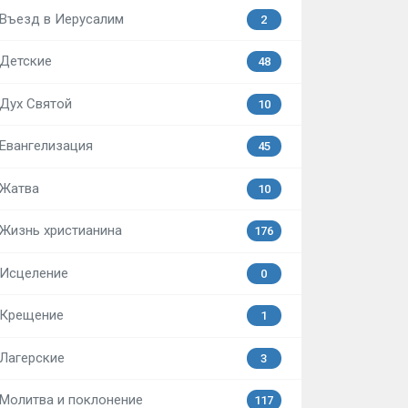
Въезд в Иерусалим
2
Детские
48
Дух Святой
10
Евангелизация
45
Жатва
10
Жизнь христианина
176
Исцеление
0
Крещение
1
Лагерские
3
Молитва и поклонение
117