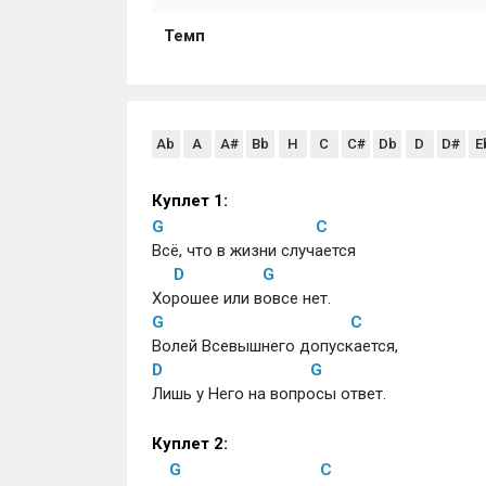
Темп
Ab
A
A#
Bb
H
C
C#
Db
D
D#
E
Куплет 1:
G
C
Всё, что в жизни случается
D
G
Хорошее или вовсе нет.
G
C
Волей Всевышнего допускается,
D
G
Лишь у Него на вопросы ответ.
Куплет 2:
G
C