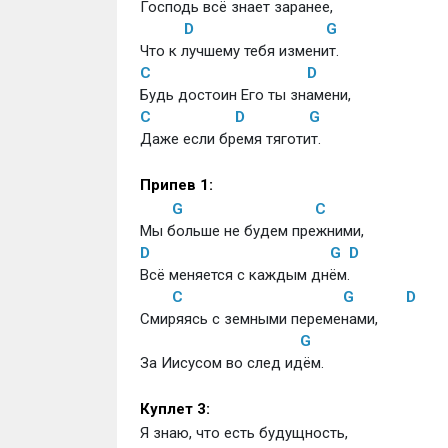
Господь всё знает заранее, 
D
G
Что к лучшему тебя изменит.
C
D
Будь достоин Его ты знамени,
C
D
G
Даже если бремя тяготит.
Припев 1:
G
C
Мы больше не будем прежними,
D
G
D
Всё меняется с каждым днём.
C
G
D
Смиряясь с земными переменами,
G
За Иисусом во след идём.
Куплет 3:
Я знаю, что есть будущность,