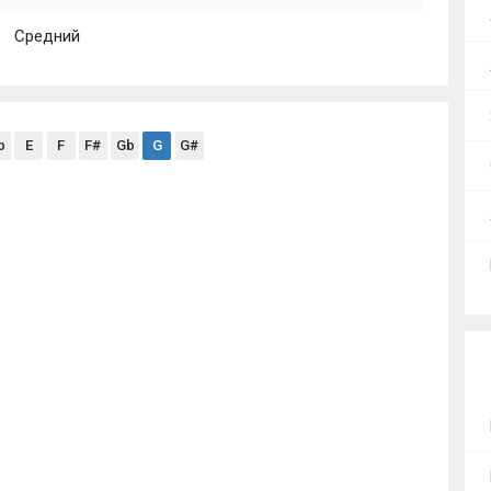
Средний
b
E
F
F#
Gb
G
G#