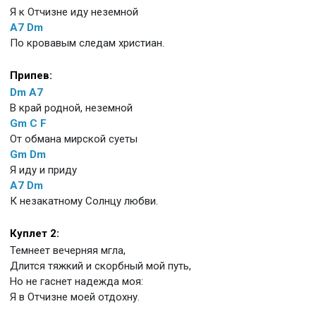
Я к Отчизне иду неземной
A7
Dm
По кровавым следам христиан.
Припев:
Dm
A7
В край родной, неземной
Gm
C
F
От обмана мирской суеты
Gm
Dm
Я иду и приду
A7
Dm
К незакатному Солнцу любви.
Куплет 2:
Темнеет вечерняя мгла,
Длится тяжкий и скорбный мой путь,
Но не гаснет надежда моя:
Я в Отчизне моей отдохну.