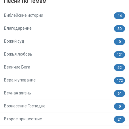
Песни по темам
Библейские истории
14
Благодарение
30
Божий суд
0
Божья любовь
121
Величие Бога
52
Вера и упование
172
Вечная жизнь
61
Вознесение Господне
0
Второе пришествие
21