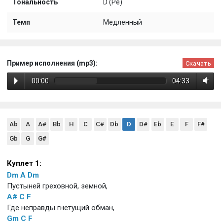
Тональность
D (Ре)
Темп
Медленный
Пример исполнения (mp3):
Скачать
00:00
04:33
Ab
A
A#
Bb
H
C
C#
Db
D
D#
Eb
E
F
F#
Gb
G
G#
Куплет 1:
Dm
A
Dm
Пустыней греховной, земной,
A#
C
F
Где неправды гнетущий обман,
Gm
C
F