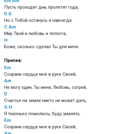
Em
Am
Пусть проходят дни, пролетят года,
D
G
Но с Тобой останусь я навсегда.
C
Am
Мир Твой и любовь и теплота,
H
Боже, сколько сделал Ты для меня.
Припев:
Em
Сохрани сердце моё в руке Своей,
Am
Не могу один, Ты меня, Любовь, согрей,
D
Счастье на земле никто не может дать,
G
H
Я тихонько помолюсь, буду умалять.
Em
Сохрани сердце моё в руке Своей,
Am