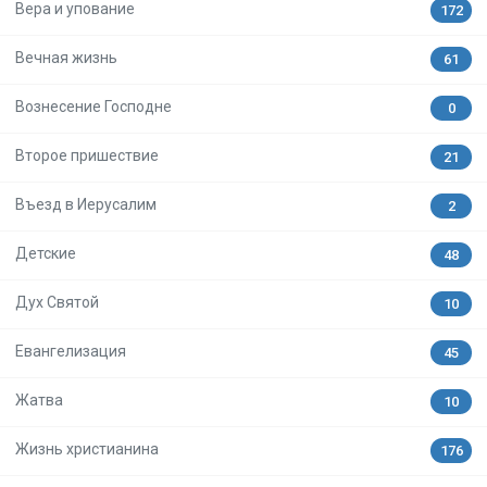
Вера и упование
172
Вечная жизнь
61
Вознесение Господне
0
Второе пришествие
21
Въезд в Иерусалим
2
Детские
48
Дух Святой
10
Евангелизация
45
Жатва
10
Жизнь христианина
176