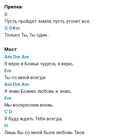
Припев:
D
Пусть пройдет земля, пусть утонет всё,
G
G#m
Только Ты, Ты один...
Мост:
Am
Dm
Am
Я верю в Божьи чудеса, я верю,
Em
Ты со мной всегда.
Am
Dm
Am
Я знаю Божию любовь и знаю,
Em
Мы воскреснем вновь.
C
D
Я буду ждать Тебя всегда,
H
Лишь бы со мной была любовь Твоя.