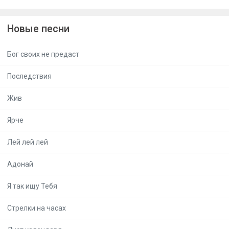
Новые песни
Бог своих не предаст
Последствия
Жив
Ярче
Лей лей лей
Адонай
Я так ищу Тебя
Стрелки на часах