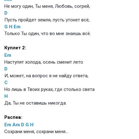
Не могу один, Ты меня, Любовь, согрей,
D
Пусть пройдет земля, пусть утонет всё,
G
H
Em
Только Ты один, что во мне знаешь всё.
Куплет 2:
Em
Наступят холода, осень сменит лето
D
И, может, на вопрос я не найду ответа,
C
Но лишь в Твоих руках, где столько света
H
Да, Ты не оставишь никогда.
Распев:
Em
Am
D
G
H
Сохрани меня, сохрани меня...