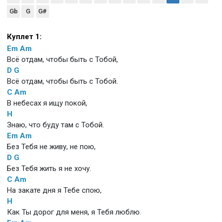
Gb
G
G#
Куплет 1:
Em
Am
Всё отдам, чтобы быть с Тобой,
D
G
Всё отдам, чтобы быть с Тобой.
C
Am
В небесах я ищу покой,
H
Знаю, что буду там с Тобой.
Em
Am
Без Тебя не живу, не пою,
D
G
Без Тебя жить я не хочу.
C
Am
На закате дня я Тебе спою,
H
Как Ты дорог для меня, я Тебя люблю.