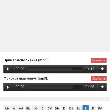
Пример исполнения (mp3):
Скачать
00:00
04:13
Фонограмма минус (mp3):
Скачать
00:00
04:08
Ab
A
A#
Bb
H
C
C#
Db
D
D#
Eb
E
F
F#