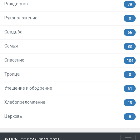
Рождество
78
Рукоположение
0
Свадьба
66
Семья
83
Спасение
134
Троица
0
Утешение и ободрение
61
Хлебопреломление
15
Церковь
8
© HVALITE.COM, 2013-2026