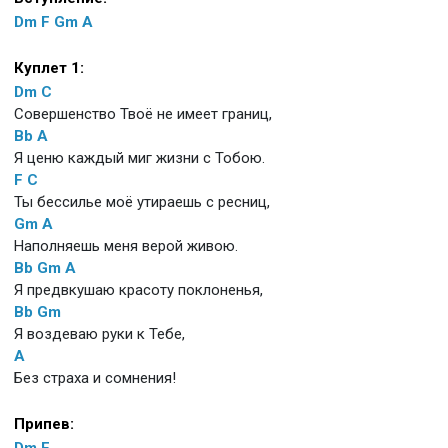
Dm
F
Gm
A
Куплет 1:
Dm
C
Совершенство Твоё не имеет границ,
Bb
A
Я ценю каждый миг жизни с Тобою.
F
C
Ты бессилье моё утираешь с ресниц,
Gm
A
Наполняешь меня верой живою.
Bb
Gm
A
Я предвкушаю красоту поклоненья,
Bb
Gm
Я воздеваю руки к Тебе,
A
Без страха и сомнения!
Припев:
Dm
F