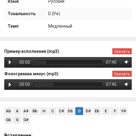
Язык
Русский
Тональность
D (Ре)
Темп
Медленный
Пример исполнения (mp3):
Скачать
00:00
07:40
Фонограмма минус (mp3):
Скачать
00:00
07:45
Ab
A
A#
Bb
H
C
C#
Db
D
D#
Eb
E
F
F#
Gb
G
G#
Вступление: