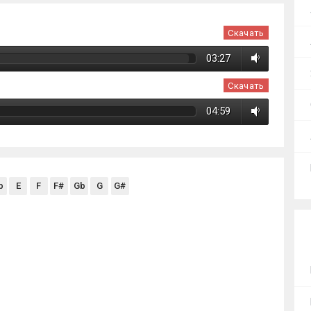
Скачать
03:27
Скачать
04:59
b
E
F
F#
Gb
G
G#