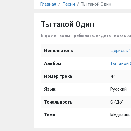
Главная
Песни
Ты такой Один
Ты такой Один
В доме Твоём пребывать, видеть Твою кр
Исполнитель
Церковь "
Альбом
Ты такой
Номер трека
№1
Язык
Русский
Тональность
C (До)
Темп
Медленн