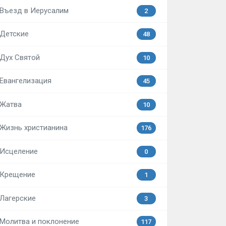
Въезд в Иерусалим
2
Детские
48
Дух Святой
10
Евангелизация
45
Жатва
10
Жизнь христианина
176
Исцеление
0
Крещение
1
Лагерские
3
Молитва и поклонение
117