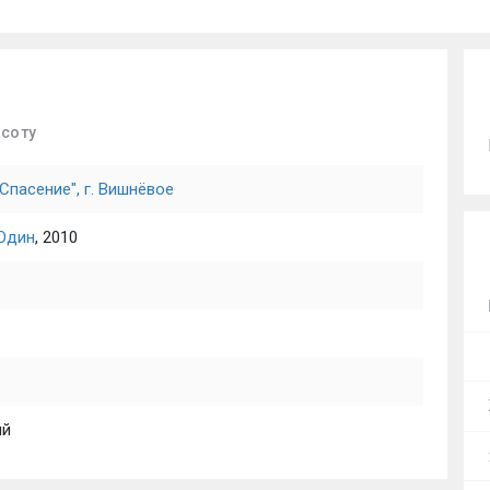
асоту
Спасение", г. Вишнёвое
 Один
, 2010
ый