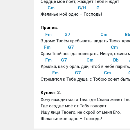
Сердце моё поёт, жаждет Тебя и ждёт 
Cm
G
/
H
G
Желанье моё одно – Господь! 
Припев:
Fm
G7
Cm
B
В доме Твоём пребывать, видеть Твою  крас
Fm
G7
Cm
Храм Твой всегда посещать, Иисус, оживи м
Fm
G7
Cm
Bb
Крылья, как у орла, дай, чтоб в небе парить,
Fm
G7
Cm
Стремится к Тебе душа, с Тобою хочет быть
Куплет 2:
Хочу находиться я Там, где Слава живёт Тво
Где сердце моё от Тебя говорит. 
Ищу лица Твоего, не скрой от меня Его, 
Желанье моё одно – Господь!