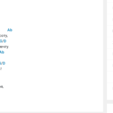
b
Ab
оту, 
G
/
D
ечту. 
Ab
 
G
/
D
! 
я, 