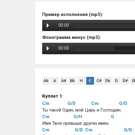
Пример исполнения (mp3):
00:00
Фонограмма минус (mp3):
00:00
Ab
A
A#
Bb
H
C
C#
Db
D
D#
E
Куплет 1:
Cm
G
/
D
Cm
G
/
D
Ты такой Один, мой Царь и Господин. 
Cm
G
/
H
G
Имя Твоё превыше других имён. 
Cm
G
/
D
Cm
G
/
D