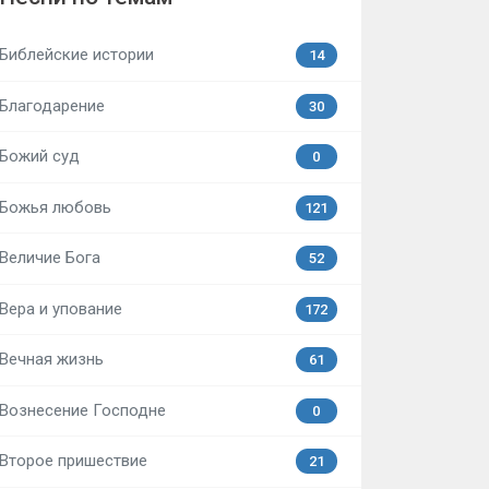
Библейские истории
14
Благодарение
30
Божий суд
0
Божья любовь
121
Величие Бога
52
Вера и упование
172
Вечная жизнь
61
Вознесение Господне
0
Второе пришествие
21