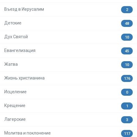
Въезд в Иерусалим
2
Детские
48
Дух Святой
10
Евангелизация
45
Жатва
10
Жизнь христианина
176
Исцеление
0
Крещение
1
Лагерские
3
Молитва и поклонение
117