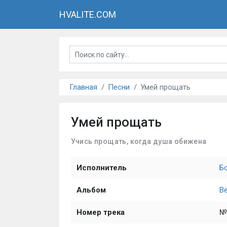
HVALITE.COM
Главная
Песни
Умей прощать
Умей прощать
Учись прощать, когда душа обижена
Исполнитель
Б
Альбом
В
Номер трека
№