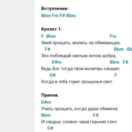
Вступление:
Bbm
Fm
F#
Bbm
Куплет 1:
F
Bbm
Fm
Умей прощать, молись за обижающих, 
F#
Bbm
B
Зло побеждай святым лучом добра, 
D#m
Bbm
F#
Ведь Бог тогда твои молитвы слышит, 
G#
F
Когда в тебе горит прощенья свет. 
Припев: 
D#m
Учись прощать, когда душа обижена 
Bbm
F#
И сердце, словно чаша горьких слез. 
G#