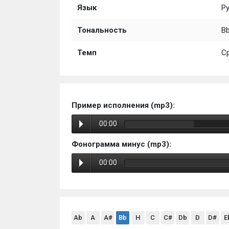
Язык
Р
Тональность
B
Темп
С
Пример исполнения (mp3):
00:00
Фонограмма минус (mp3):
00:00
Ab
A
A#
Bb
H
C
C#
Db
D
D#
E