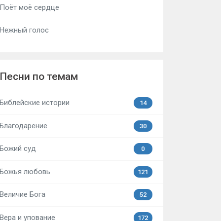
Поёт моё сердце
Нежный голос
Песни по темам
Библейские истории
14
Благодарение
30
Божий суд
0
Божья любовь
121
Величие Бога
52
Вера и упование
172