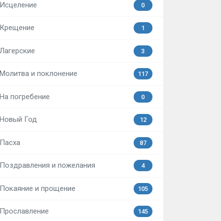
Исцеление
0
Крещение
1
Лагерские
3
Молитва и поклонение
117
На погребение
0
Новый Год
12
Пасха
87
Поздравления и пожелания
4
Покаяние и прощение
105
Прославление
145