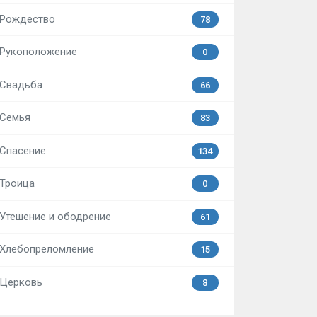
Рождество
78
Рукоположение
0
Свадьба
66
Семья
83
Спасение
134
Троица
0
Утешение и ободрение
61
Хлебопреломление
15
Церковь
8