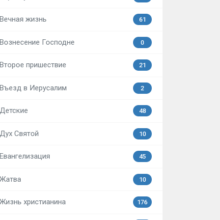
Вечная жизнь
61
Вознесение Господне
0
Второе пришествие
21
Въезд в Иерусалим
2
Детские
48
Дух Святой
10
Евангелизация
45
Жатва
10
Жизнь христианина
176