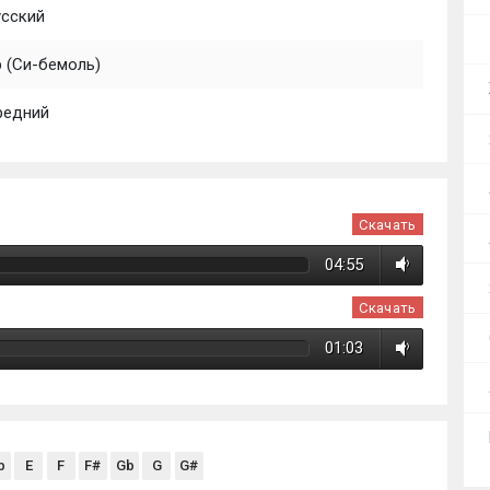
усский
b (Си-бемоль)
редний
Скачать
04:55
Скачать
01:03
b
E
F
F#
Gb
G
G#