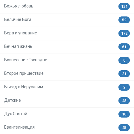
Божья любовь
121
Величие Бога
52
Вера и упование
172
Вечная жизнь
61
Вознесение Господне
0
Второе пришествие
21
Въезд в Иерусалим
2
Детские
48
Дух Святой
10
Евангелизация
45