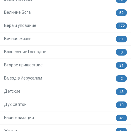
Величие Бога
52
Вера и упование
172
Вечная жизнь
61
Вознесение Господне
0
Второе пришествие
21
Въезд в Иерусалим
2
Детские
48
Дух Святой
10
Евангелизация
45
Жатва