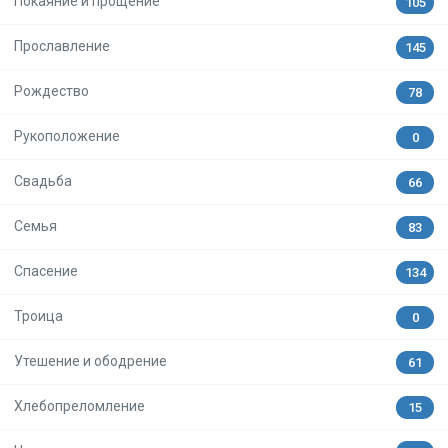
Покаяние и прощение
105
Прославление
145
Рождество
78
Рукоположение
0
Свадьба
66
Семья
83
Спасение
134
Троица
0
Утешение и ободрение
61
Хлебопреломление
15