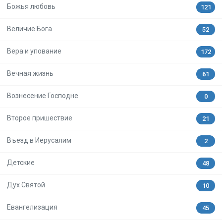
Божья любовь
121
Величие Бога
52
Вера и упование
172
Вечная жизнь
61
Вознесение Господне
0
Второе пришествие
21
Въезд в Иерусалим
2
Детские
48
Дух Святой
10
Евангелизация
45