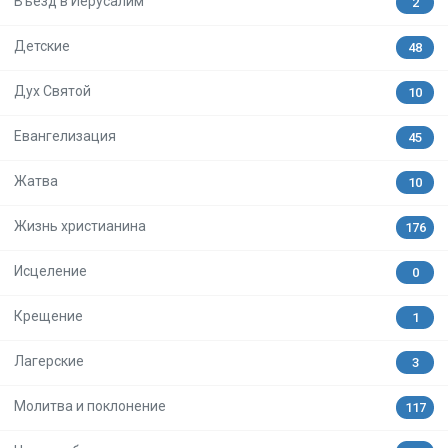
Въезд в Иерусалим
2
Детские
48
Дух Святой
10
Евангелизация
45
Жатва
10
Жизнь христианина
176
Исцеление
0
Крещение
1
Лагерские
3
Молитва и поклонение
117