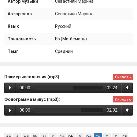
Автор музыки
Севастиян Марина
Автор слов
Севастиян Марина
Язык
Русский
Тональность
Eb (Ми-бемоль)
Темп
Средний
Пример исполнения (mp3):
Скачать
00:00
02:24
Фонограмма минус (mp3):
Скачать
00:00
02:32
Ab
A
A#
Bb
H
C
C#
Db
D
D#
Eb
E
F
F#