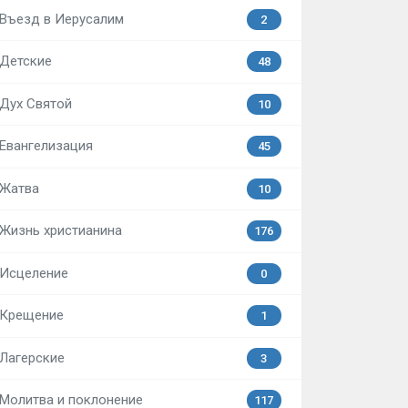
Въезд в Иерусалим
2
Детские
48
Дух Святой
10
Евангелизация
45
Жатва
10
Жизнь христианина
176
Исцеление
0
Крещение
1
Лагерские
3
Молитва и поклонение
117