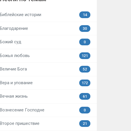
Библейские истории
14
Благодарение
30
Божий суд
0
Божья любовь
121
Величие Бога
52
Вера и упование
172
Вечная жизнь
61
Вознесение Господне
0
Второе пришествие
21