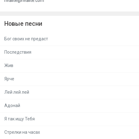
hvalite@hvalite.com
Новые песни
Бог своих не предаст
Последствия
Жив
Ярче
Лей лей лей
Адонай
Я так ищу Тебя
Стрелки на часах