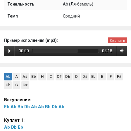
Тональность
Ab (Ля-бемоль)
Темп
Средний
Пример исполнения (mp3):
Скачать
00:00
03:18
Ab
A
A#
Bb
H
C
C#
Db
D
D#
Eb
E
F
F#
Gb
G
G#
Вступление:
Eb
Ab
Bb
Db
Ab
Ab
Bb
Db
Ab
Куплет 1:
Ab
Db
Eb