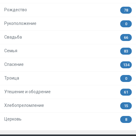
Рождество
78
Рукоположение
0
Свадьба
66
Семья
83
Спасение
134
Троица
0
Утешение и ободрение
61
Хлебопреломление
15
Церковь
8