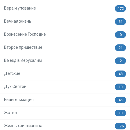
Вера и упование
172
Вечная жизнь
61
Вознесение Господне
0
Второе пришествие
21
Въезд в Иерусалим
2
Детские
48
Дух Святой
10
Евангелизация
45
Жатва
10
Жизнь христианина
176