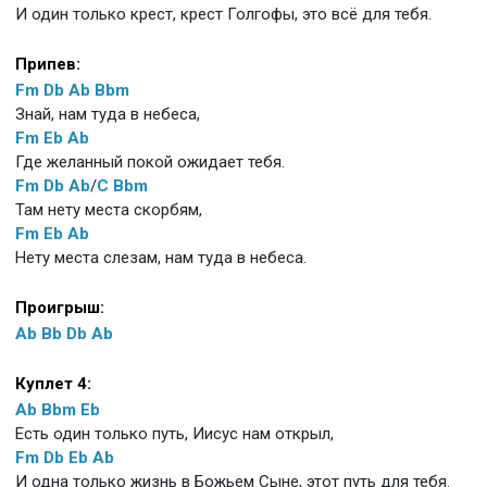
И один только крест, крест Голгофы, это всё для тебя.
Припев:
Fm
Db
Ab
Bbm
Знай, нам туда в небеса,
Fm
Eb
Ab
Где желанный покой ожидает тебя.
Fm
Db
Ab
/
C
Bbm
Там нету места скорбям,
Fm
Eb
Ab
Нету места слезам, нам туда в небеса.
Проигрыш:
Ab
Bb
Db
Ab
Куплет 4:
Ab
Bbm
Eb
Есть один только путь, Иисус нам открыл,
Fm
Db
Eb
Ab
И одна только жизнь в Божьем Сыне, этот путь для тебя.