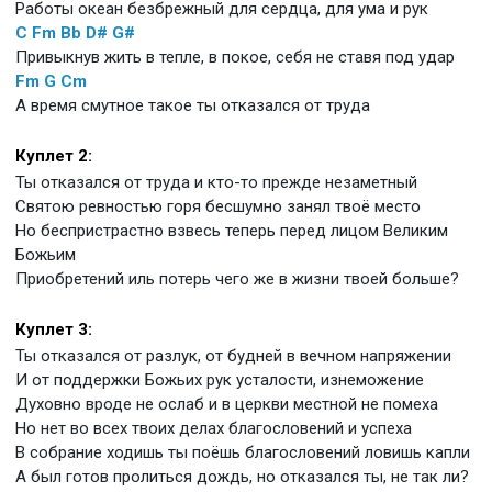
Работы океан безбрежный для сердца, для ума и рук
C
Fm
Bb
D#
G#
Привыкнув жить в тепле, в покое, себя не ставя под удар
Fm
G
Cm
А время смутное такое ты отказался от труда
Куплет 2:
Ты отказался от труда и кто-то прежде незаметный
Святою ревностью горя бесшумно занял твоё место
Но беспристрастно взвесь теперь перед лицом Великим
Божьим
Приобретений иль потерь чего же в жизни твоей больше?
Куплет 3:
Ты отказался от разлук, от будней в вечном напряжении
И от поддержки Божьих рук усталости, изнеможение
Духовно вроде не ослаб и в церкви местной не помеха
Но нет во всех твоих делах благословений и успеха
В собрание ходишь ты поёшь благословений ловишь капли
А был готов пролиться дождь, но отказался ты, не так ли?