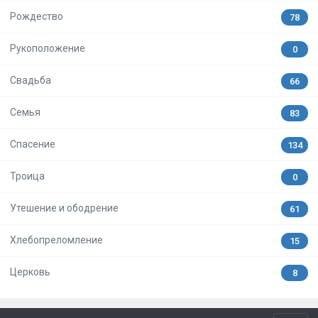
Рождество
78
Рукоположение
0
Свадьба
66
Семья
83
Спасение
134
Троица
0
Утешение и ободрение
61
Хлебопреломление
15
Церковь
8