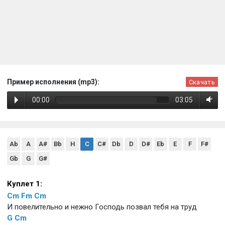
Пример исполнения (mp3):
Скачать
00:00
03:05
Ab
A
A#
Bb
H
C
C#
Db
D
D#
Eb
E
F
F#
Gb
G
G#
Куплет 1:
Cm
Fm
Cm
И повелительно и нежно Господь позвал тебя на труд
G
Cm