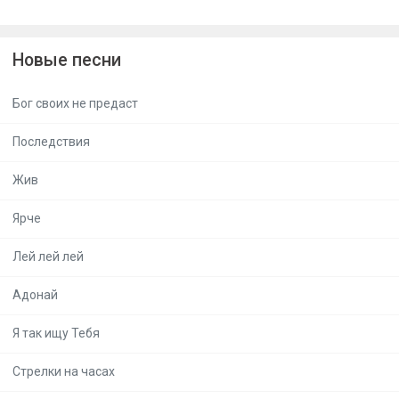
Новые песни
Бог своих не предаст
Последствия
Жив
Ярче
Лей лей лей
Адонай
Я так ищу Тебя
Стрелки на часах