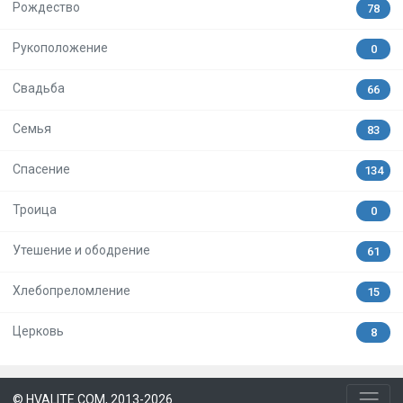
Рождество
78
Рукоположение
0
Свадьба
66
Семья
83
Спасение
134
Троица
0
Утешение и ободрение
61
Хлебопреломление
15
Церковь
8
© HVALITE.COM, 2013-2026