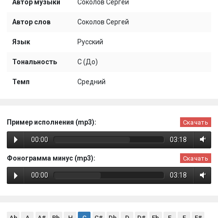
Автор музыки
Соколов Сергей
Автор слов
Соколов Сергей
Язык
Русский
Тональность
C (До)
Темп
Средний
Пример исполнения (mp3):
Скачать
00:00
03:18
Фонограмма минус (mp3):
Скачать
00:00
03:18
Ab
A
A#
Bb
H
C
C#
Db
D
D#
Eb
E
F
F#