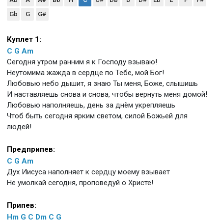
Gb
G
G#
Куплет 1:
C
G
Am
Сегодня утром ранним я к Господу взываю!
Неутомима жажда в сердце по Тебе, мой Бог!
Любовью небо дышит, я знаю Ты меня, Боже, слышишь
И наставляешь снова и снова, чтобы вернуть меня домой!
Любовью наполняешь, день за днём укрепляешь
Чтоб быть сегодня ярким светом, силой Божьей для
людей!
Предприпев:
C
G
Am
Дух Иисуса наполняет к сердцу моему взывает
Не умолкай сегодня, проповедуй о Христе!
Припев:
Hm
G
C
Dm
C
G