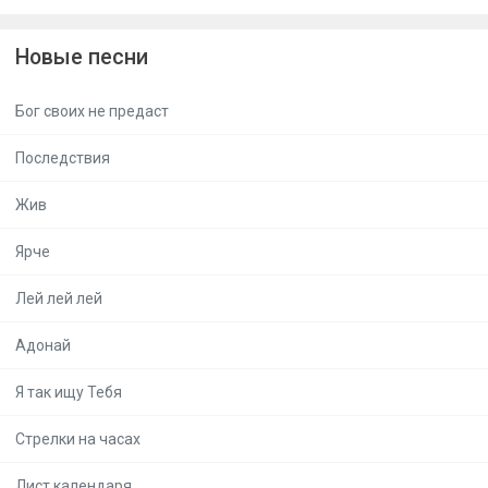
Новые песни
Бог своих не предаст
Последствия
Жив
Ярче
Лей лей лей
Адонай
Я так ищу Тебя
Стрелки на часах
Лист календаря