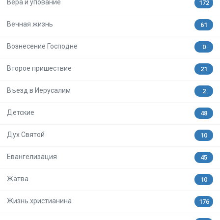
Вера и упование
172
Вечная жизнь
61
Вознесение Господне
0
Второе пришествие
21
Въезд в Иерусалим
2
Детские
48
Дух Святой
10
Евангелизация
45
Жатва
10
Жизнь христианина
176