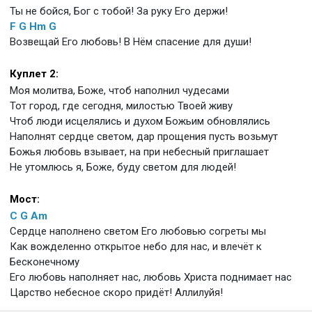
Ты не бойся, Бог с тобой! За руку Его держи!
F
G
Hm
G
Возвещай Его любовь! В Нём спасение для души!
Куплет 2:
Моя молитва, Боже, чтоб наполнил чудесами
Тот город, где сегодня, милостью Твоей живу
Чтоб люди исцелялись и духом Божьим обновлялись
Наполнят сердце светом, дар прощения пусть возьмут
Божья любовь взывает, на при небесный приглашает
Не утомлюсь я, Боже, буду светом для людей!
Мост:
C
G
Am
Сердце наполнено светом Его любовью согреты мы
Как вожделенно открытое небо для нас, и влечёт к
Бесконечному
Его любовь наполняет нас, любовь Христа поднимает нас
Царство небесное скоро придёт! Аллилуйя!