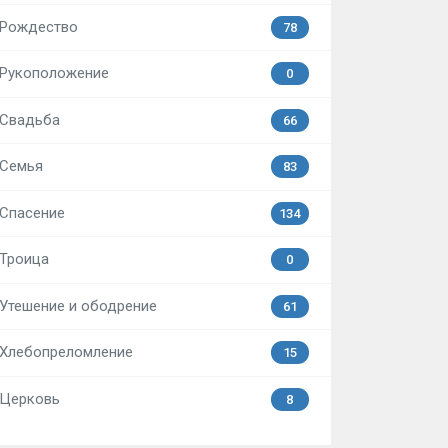
Рождество
78
Рукоположение
0
Свадьба
66
Семья
83
Спасение
134
Троица
0
Утешение и ободрение
61
Хлебопреломление
15
Церковь
8