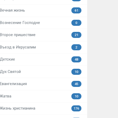
Вечная жизнь
61
Вознесение Господне
0
Второе пришествие
21
Въезд в Иерусалим
2
Детские
48
Дух Святой
10
Евангелизация
45
Жатва
10
Жизнь христианина
176