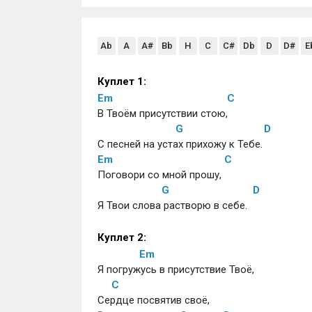
Ab
A
A#
Bb
H
C
C#
Db
D
D#
E
Куплет 1:
Em
C
В Твоём присутствии стою, 
G
D
С песней на устах прихожу к Тебе.
Em
C
Поговори со мной прошу, 
G
D
Я Твои слова растворю в себе. 
Куплет 2:
Em
Я погружусь в присутствие Твоё, 
C
Сердце посвятив своё,