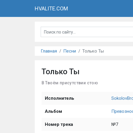
HVALITE.COM
Главная
Песни
Только Ты
Только Ты
В Твоём присутствии стою
Исполнитель
SokolovBr
Альбом
Превозно
Номер трека
№7