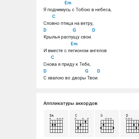
Em
Я поднимусь с Тобою в небеса, 
C
Словно птица на ветру,
D
G
D
Крылья распущу свои. 
Em
И вместе с легионом ангелов 
C
Снова я приду к Тебе,
D
G
D
С хвалою во дворы Твои.
Аппликатуры аккордов: