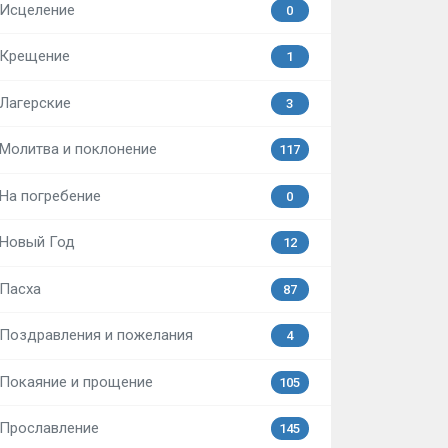
Исцеление
0
Крещение
1
Лагерские
3
Молитва и поклонение
117
На погребение
0
Новый Год
12
Пасха
87
Поздравления и пожелания
4
Покаяние и прощение
105
Прославление
145