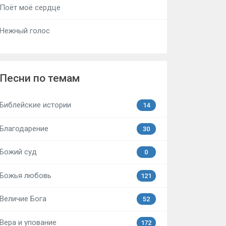
Поёт моё сердце
Нежный голос
Песни по темам
Библейские истории
14
Благодарение
30
Божий суд
0
Божья любовь
121
Величие Бога
52
Вера и упование
172