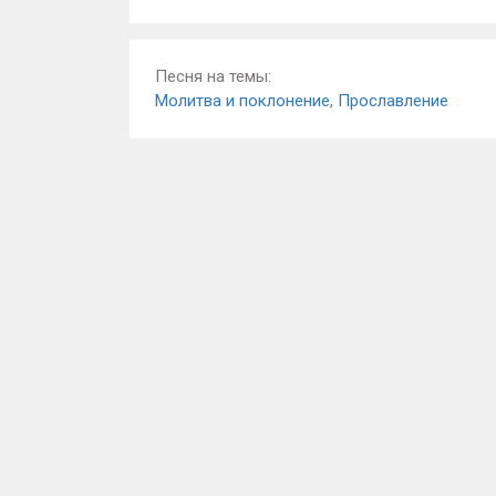
Песня на темы:
Молитва и поклонение
,
Прославление