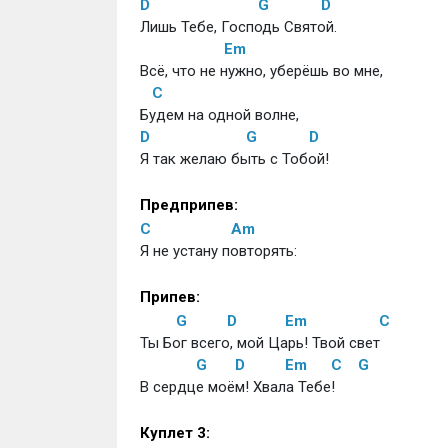
D
G
D
Лишь Тебе, Господь Святой.
Em
Всё, что не нужно, уберёшь во мне, 
C
Будем на одной волне,
D
G
D
Я так желаю быть с Тобой!
Предприпев:
C
Am
Я не устану повторять:
Припев:
G
D
Em
C
Ты Бог всего, мой Царь! Твой свет
G
D
Em
C
G
В сердце моём! Хвала Тебе!
Куплет 3: