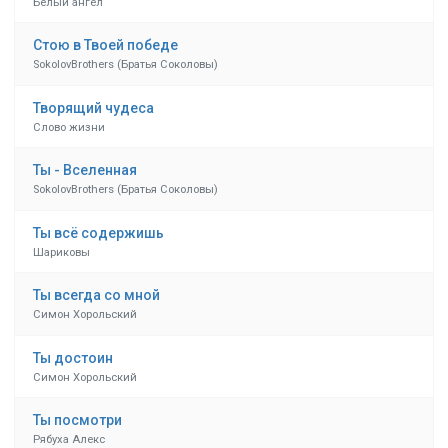
Белый ангел
Стою в Твоей победе
SokolovBrothers (Братья Соколовы)
Творящий чудеса
Слово жизни
Ты - Вселенная
SokolovBrothers (Братья Соколовы)
Ты всё содержишь
Шариковы
Ты всегда со мной
Симон Хорольский
Ты достоин
Симон Хорольский
Ты посмотри
Рябуха Алекс