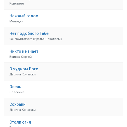
Кристалл
Нежный голос
Мелодия
Нет подобного Тебе
SokolovBrothers (Братья Соколовы)
Никто не знает
Брикса Сергей
О чудном Боге
Дарина Кочанжи
Осень
Спасение
Сохрани
Дарина Кочанжи
Столп огня