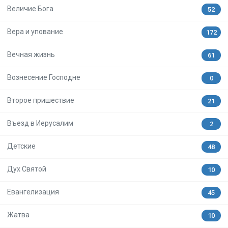
Величие Бога
52
Вера и упование
172
Вечная жизнь
61
Вознесение Господне
0
Второе пришествие
21
Въезд в Иерусалим
2
Детские
48
Дух Святой
10
Евангелизация
45
Жатва
10