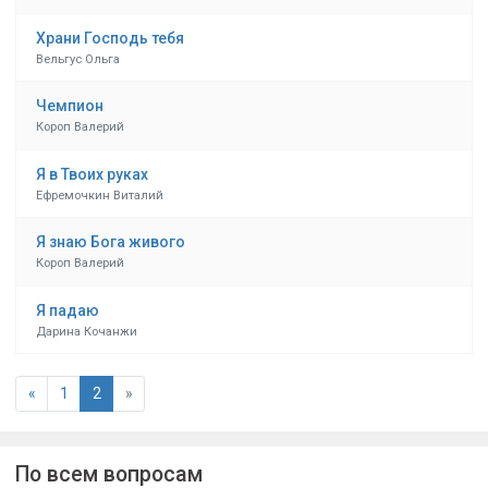
Храни Господь тебя
Вельгус Ольга
Чемпион
Короп Валерий
Я в Твоих руках
Ефремочкин Виталий
Я знаю Бога живого
Короп Валерий
Я падаю
Дарина Кочанжи
«
1
2
»
По всем вопросам