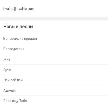
hvalite@hvalite.com
Новые песни
Бог своих не предаст
Последствия
Жив
Ярче
Лей лей лей
Адонай
Я так ищу Тебя