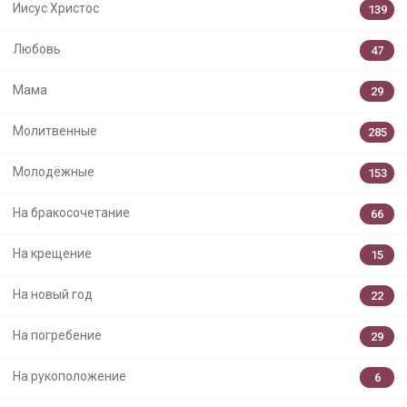
Иисус Христос
139
Любовь
47
Мама
29
Молитвенные
285
Молодёжные
153
На бракосочетание
66
На крещение
15
На новый год
22
На погребение
29
На рукоположение
6