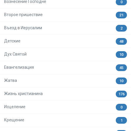
Вознесение Господне
0
Второе пришествие
21
Въезд в Иерусалим
2
Детские
48
Дух Святой
10
Евангелизация
45
Жатва
10
Жизнь христианина
176
Исцеление
0
Крещение
1