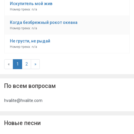
Искупитель мой жив
Номер трека: n/a
Когда безбрежный рокот океана
Номер трека: n/a
Не грусти, не рыдай
Номер трека: n/a
«
1
2
»
По всем вопросам
hvalite@hvalite.com
Новые песни