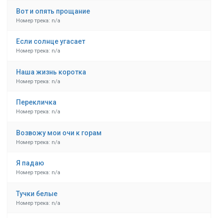
Вот и опять прощание
Номер трека: n/a
Если солнце угасает
Номер трека: n/a
Наша жизнь коротка
Номер трека: n/a
Перекличка
Номер трека: n/a
Возвожу мои очи к горам
Номер трека: n/a
Я падаю
Номер трека: n/a
Тучки белые
Номер трека: n/a